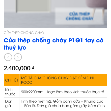
CỬA THÉP CHỐNG CHÁY
Cửa thép chống cháy P1G1 tay có
thuỷ lực
2,400,000
₫
MÔ TẢ CỬA CHỐNG CHÁY ĐẠT KIỂM ĐỊNH
CHI TIẾT
PCCC
Kích
900x2200mm. Hoặc làm theo kích thước thực tế
thước
Đơn
Tính theo mét m2. Gồm cánh cửa + Khung cửa
giá
+ Bản lề. Đơn giá chưa bao gồm giấy kiểm định