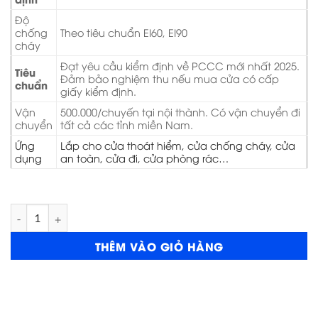
Độ
chống
Theo tiêu chuẩn EI60, EI90
cháy
Đạt yêu cầu kiểm định về PCCC mới nhất 2025.
Tiêu
Đảm bảo nghiệm thu nếu mua cửa có cấp
chuẩn
giấy kiểm định.
Vận
500.000/chuyến tại nội thành. Có vận chuyển đi
chuyển
tất cả các tỉnh miền Nam.
Ứng
Lắp cho cửa thoát hiểm, cửa chống cháy, cửa
dụng
an toàn, cửa đi, cửa phòng rác…
Cửa thép chống cháy P1G1 tay có thuỷ lực số lượng
THÊM VÀO GIỎ HÀNG