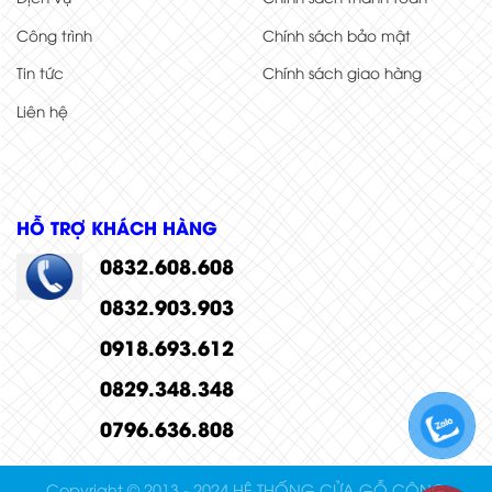
Công trình
Chính sách bảo mật
Tin tức
Chính sách giao hàng
Liên hệ
HỖ TRỢ KHÁCH HÀNG
0832.608.608
0832.903.903
0918.693.612
0829.348.348
0796.636.808
Copyright © 2013 - 2024 HỆ THỐNG CỬA GỖ CÔNG