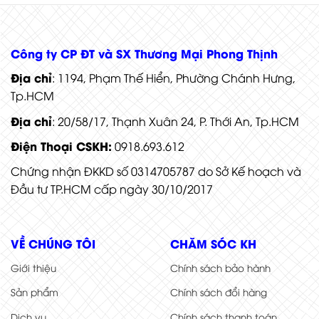
Cửa thép chống cháy P1G1 tay có thuỷ lực
Công ty CP ĐT và SX Thương Mại Phong Thịnh
Địa chỉ
: 1194, Phạm Thế Hiển, Phường Chánh Hưng,
Tp.HCM
Địa chỉ
: 20/58/17, Thạnh Xuân 24, P. Thới An, Tp.HCM
Điện Thoại CSKH:
0918.693.612
Chứng nhận ĐKKD số 0314705787 do Sở Kế hoạch và
Đầu tư TP.HCM cấp ngày 30/10/2017
VỀ CHÚNG TÔI
CHĂM SÓC KH
Giới thiệu
Chính sách bảo hành
Sản phẩm
Chính sách đổi hàng
Dịch vụ
Chính sách thanh toán