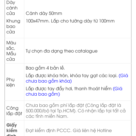
Dày
cánh
cửa
Cánh dày 50mm
Khung
100x47mm. Lắp cho tường dày từ 100mm
bao
cửa
Màu
sắc,
Tự chọn đa dạng theo catalogue
Mẫu
cửa
Bao gồm 4 bản lề.
Lắp được khóa tròn, khóa tay gạt các loại.
(Giá
Phụ
chưa bao gồm khóa)
kiện
Lắp được tay đẩy hơi, thanh thoát hiểm
(Giá
chưa bao gồm)
Chưa bao gồm phí lắp đặt (Công lắp đặt là
Công
500.000/bộ tại Tp.HCM). Có nhận lắp tại tất cả
lắp đặt
các tỉnh miền Nam.
Giấy
kiểm
Đạt kiểm định PCCC. Giá liên hệ Hotline
định