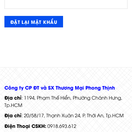
ĐẶT LẠI MẬT KHẨU
Công ty CP ĐT và SX Thương Mại Phong Thịnh
Địa chỉ
: 1194, Phạm Thế Hiển, Phường Chánh Hưng,
Tp.HCM
Địa chỉ
: 20/58/17, Thạnh Xuân 24, P. Thới An, Tp.HCM
Điện Thoại CSKH:
0918.693.612