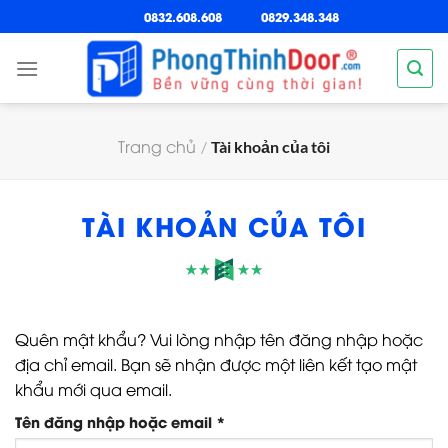
Chuyển
0832.608.608
0829.348.348
đến
nội
dung
Trang chủ
/
Tài khoản của tôi
TÀI KHOẢN CỦA TÔI
Quên mật khẩu? Vui lòng nhập tên đăng nhập hoặc
địa chỉ email. Bạn sẽ nhận được một liên kết tạo mật
khẩu mới qua email.
Bắt
Tên đăng nhập hoặc email
*
buộc