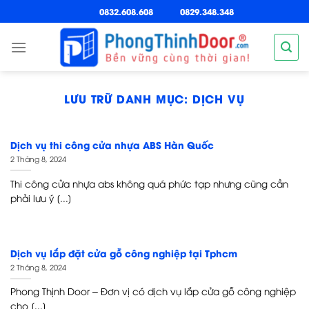
Chuyển
0832.608.608
0829.348.348
đến
nội
dung
LƯU TRỮ DANH MỤC:
DỊCH VỤ
Dịch vụ thi công cửa nhựa ABS Hàn Quốc
2 Tháng 8, 2024
Thi công cửa nhựa abs không quá phức tạp nhưng cũng cần
phải lưu ý [...]
Dịch vụ lắp đặt cửa gỗ công nghiệp tại Tphcm
2 Tháng 8, 2024
Phong Thịnh Door – Đơn vị có dịch vụ lắp cửa gỗ công nghiệp
cho [...]