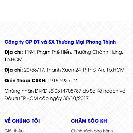
Công ty CP ĐT và SX Thương Mại Phong Thịnh
Địa chỉ
: 1194, Phạm Thế Hiển, Phường Chánh Hưng,
Tp.HCM
Địa chỉ
: 20/58/17, Thạnh Xuân 24, P. Thới An, Tp.HCM
Điện Thoại CSKH:
0918.693.612
Chứng nhận ĐKKD số 0314705787 do Sở Kế hoạch và
Đầu tư TP.HCM cấp ngày 30/10/2017
VỀ CHÚNG TÔI
CHĂM SÓC KH
Giới thiệu
Chính sách bảo hành