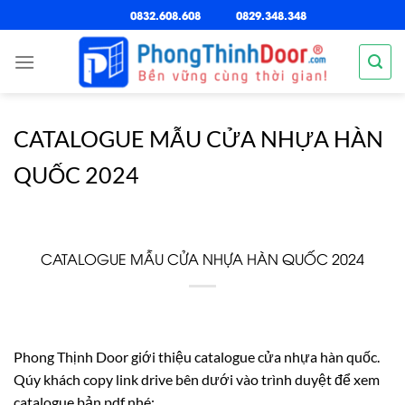
Chuyển
0832.608.608
0829.348.348
đến
nội
dung
CATALOGUE MẪU CỬA NHỰA HÀN
QUỐC 2024
CATALOGUE MẪU CỬA NHỰA HÀN QUỐC 2024
Phong Thịnh Door giới thiệu catalogue cửa nhựa hàn quốc.
Qúy khách copy link drive bên dưới vào trình duyệt để xem
catalogue bản pdf nhé: