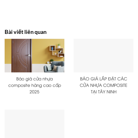
CATALOGUE MẪU CỬA NHỰA HÀN QUỐC 2024
Bài viết liên quan
Báo giá cửa nhựa
BÁO GIÁ LẮP ĐẶT CÁC
composite hàng cao cấp
CỬA NHỰA COMPOSITE
2025
TẠI TÂY NINH