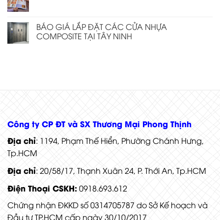
BÁO GIÁ LẮP ĐẶT CÁC CỬA NHỰA
COMPOSITE TẠI TÂY NINH
Công ty CP ĐT và SX Thương Mại Phong Thịnh
Địa chỉ
: 1194, Phạm Thế Hiển, Phường Chánh Hưng,
Tp.HCM
Địa chỉ
: 20/58/17, Thạnh Xuân 24, P. Thới An, Tp.HCM
Điện Thoại CSKH:
0918.693.612
Chứng nhận ĐKKD số 0314705787 do Sở Kế hoạch và
Đầu tư TP.HCM cấp ngày 30/10/2017