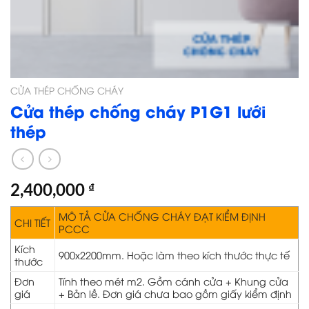
CỬA THÉP CHỐNG CHÁY
Cửa thép chống cháy P1G1 lưới
thép
2,400,000
₫
MÔ TẢ CỬA CHỐNG CHÁY ĐẠT KIỂM ĐỊNH
CHI TIẾT
PCCC
Kích
900x2200mm. Hoặc làm theo kích thước thực tế
thước
Đơn
Tính theo mét m2. Gồm cánh cửa + Khung cửa
giá
+ Bản lề. Đơn giá chưa bao gồm giấy kiểm định