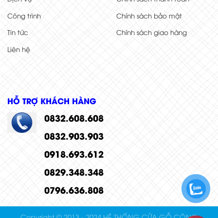
Công trình
Chính sách bảo mật
Tin tức
Chính sách giao hàng
Liên hệ
HỖ TRỢ KHÁCH HÀNG
0832.608.608
0832.903.903
0918.693.612
0829.348.348
0796.636.808
Copyright © 2013 - 2024 HỆ THỐNG CỬA GỖ CÔNG