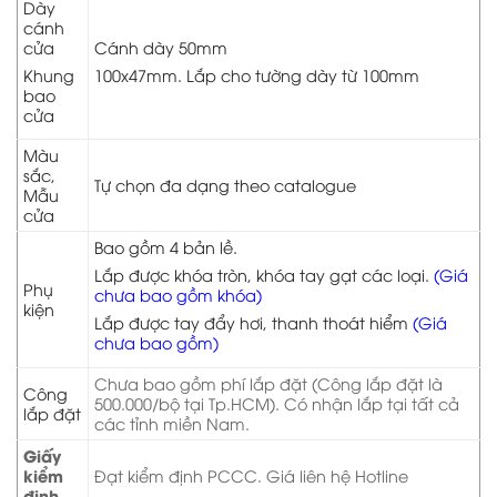
Dày
cánh
cửa
Cánh dày 50mm
Khung
100x47mm. Lắp cho tường dày từ 100mm
bao
cửa
Màu
sắc,
Tự chọn đa dạng theo catalogue
Mẫu
cửa
Bao gồm 4 bản lề.
Lắp được khóa tròn, khóa tay gạt các loại.
(Giá
Phụ
chưa bao gồm khóa)
kiện
Lắp được tay đẩy hơi, thanh thoát hiểm
(Giá
chưa bao gồm)
Chưa bao gồm phí lắp đặt (Công lắp đặt là
Công
500.000/bộ tại Tp.HCM). Có nhận lắp tại tất cả
lắp đặt
các tỉnh miền Nam.
Giấy
kiểm
Đạt kiểm định PCCC. Giá liên hệ Hotline
định