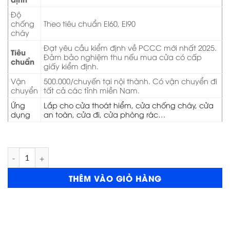
Độ
chống
Theo tiêu chuẩn EI60, EI90
cháy
Đạt yêu cầu kiểm định về PCCC mới nhất 2025.
Tiêu
Đảm bảo nghiệm thu nếu mua cửa có cấp
chuẩn
giấy kiểm định.
Vận
500.000/chuyến tại nội thành. Có vận chuyển đi
chuyển
tất cả các tỉnh miền Nam.
Ứng
Lắp cho cửa thoát hiểm, cửa chống cháy, cửa
dụng
an toàn, cửa đi, cửa phòng rác…
Cửa thép chống cháy P1G1 lưới thép số lượng
THÊM VÀO GIỎ HÀNG