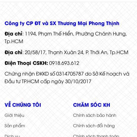
Cửa thép chống cháy P1G1 lưới thép
Công ty CP ĐT và SX Thương Mại Phong Thịnh
Địa chỉ
: 1194, Phạm Thế Hiển, Phường Chánh Hưng,
Tp.HCM
Địa chỉ
: 20/58/17, Thạnh Xuân 24, P. Thới An, Tp.HCM
Điện Thoại CSKH:
0918.693.612
Chứng nhận ĐKKD số 0314705787 do Sở Kế hoạch và
Đầu tư TP.HCM cấp ngày 30/10/2017
VỀ CHÚNG TÔI
CHĂM SÓC KH
Giới thiệu
Chính sách bảo hành
Sản phẩm
Chính sách đổi hàng
Dịch vụ
Chính sách thanh toán