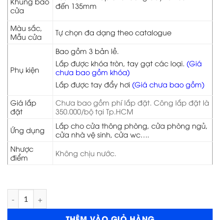
Khung bao
đến 135mm
cửa
Màu sắc,
Tự chọn đa dạng theo catalogue
Mẫu cửa
Bao gồm 3 bản lề.
Lắp được khóa tròn, tay gạt các loại.
(Giá
Phụ kiện
chưa bao gồm khóa)
Lắp được tay đẩy hơi
(Giá chưa bao gồm)
Giá lắp
Chưa bao gồm phí lắp đặt. Công lắp đặt là
đặt
350.000/bộ tại Tp.HCM
Lắp cho cửa thông phòng, cửa phòng ngủ,
Ứng dụng
cửa nhà vệ sinh, cửa wc….
Nhược
Không chịu nước.
điểm
Cửa gỗ HDF Veneer 4A-Xoan dao số lượng
THÊM VÀO GIỎ HÀNG