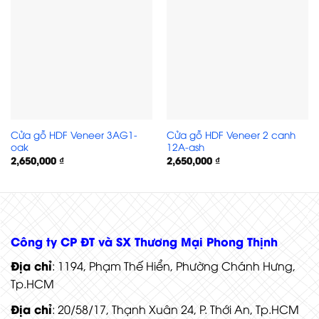
Cửa gỗ HDF Veneer 3AG1-
Cửa gỗ HDF Veneer 2 canh
oak
12A-ash
2,650,000
₫
2,650,000
₫
Cửa gỗ HDF Veneer 4A-Xoan dao
Công ty CP ĐT và SX Thương Mại Phong Thịnh
Địa chỉ
: 1194, Phạm Thế Hiển, Phường Chánh Hưng,
Tp.HCM
Địa chỉ
: 20/58/17, Thạnh Xuân 24, P. Thới An, Tp.HCM