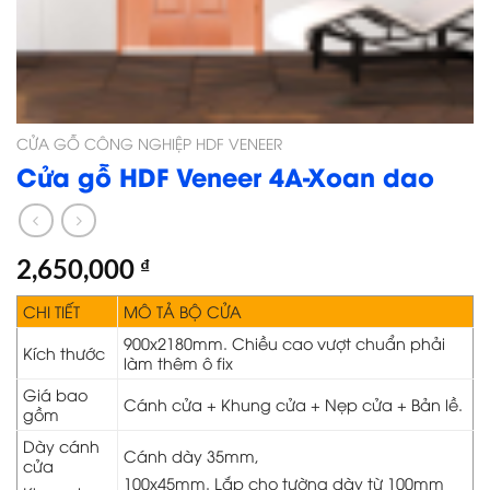
CỬA GỖ CÔNG NGHIỆP HDF VENEER
Cửa gỗ HDF Veneer 4A-Xoan dao
2,650,000
₫
CHI TIẾT
MÔ TẢ BỘ CỬA
900x2180mm. Chiều cao vượt chuẩn phải
Kích thước
làm thêm ô fix
Giá bao
Cánh cửa + Khung cửa + Nẹp cửa + Bản lề.
gồm
Dày cánh
Cánh dày 35mm,
cửa
100x45mm. Lắp cho tường dày từ 100mm