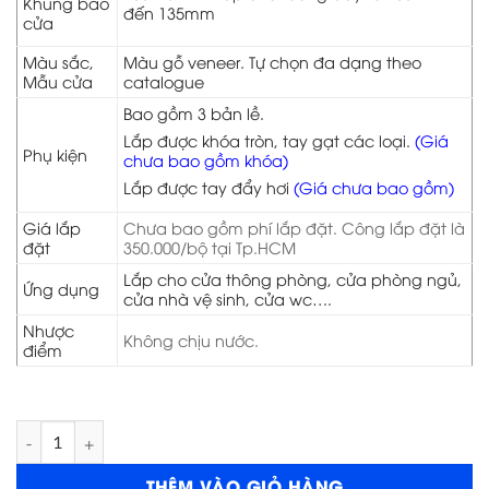
Khung bao
đến 135mm
cửa
Màu sắc,
Màu gỗ veneer. Tự chọn đa dạng theo
Mẫu cửa
catalogue
Bao gồm 3 bản lề.
Lắp được khóa tròn, tay gạt các loại.
(Giá
Phụ kiện
chưa bao gồm khóa)
Lắp được tay đẩy hơi
(Giá chưa bao gồm)
Giá lắp
Chưa bao gồm phí lắp đặt. Công lắp đặt là
đặt
350.000/bộ tại Tp.HCM
Lắp cho cửa thông phòng, cửa phòng ngủ,
Ứng dụng
cửa nhà vệ sinh, cửa wc….
Nhược
Không chịu nước.
điểm
Cửa gỗ HDF Veneer 1K-Cam xe số lượng
THÊM VÀO GIỎ HÀNG