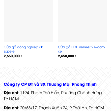
Cửa gỗ công nghiệp 6B
Cửa gỗ HDF Veneer 2A-cam
sapele
xe
2,650,000
₫
2,650,000
₫
Cửa gỗ HDF Veneer 1K-Cam xe
Công ty CP ĐT và SX Thương Mại Phong Thịnh
Địa chỉ
: 1194, Phạm Thế Hiển, Phường Chánh Hưng,
Tp.HCM
Địa chỉ
: 20/58/17, Thạnh Xuân 24, P. Thới An, Tp.HCM