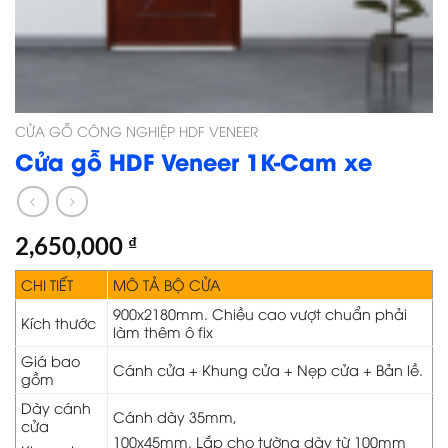
CỬA GỖ CÔNG NGHIỆP HDF VENEER
Cửa gỗ HDF Veneer 1K-Cam xe
2,650,000
₫
CHI TIẾT
MÔ TẢ BỘ CỬA
900x2180mm. Chiều cao vượt chuẩn phải
Kích thước
làm thêm ô fix
Giá bao
Cánh cửa + Khung cửa + Nẹp cửa + Bản lề.
gồm
Dày cánh
Cánh dày 35mm,
cửa
100x45mm. Lắp cho tường dày từ 100mm