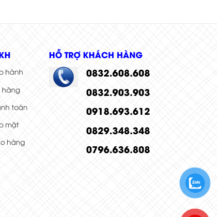
KH
HỖ TRỢ KHÁCH HÀNG
0832.608.608
o hành
i hàng
0832.903.903
anh toán
0918.693.612
o mật
0829.348.348
ao hàng
0796.636.808