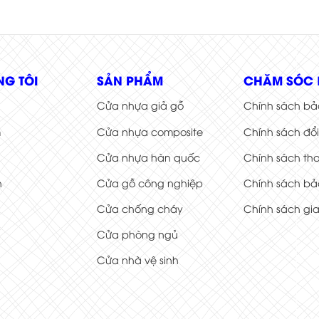
NG TÔI
SẢN PHẨM
CHĂM SÓC 
Cửa nhựa giả gỗ
Chính sách bả
m
Cửa nhựa composite
Chính sách đổ
Cửa nhựa hàn quốc
Chính sách th
h
Cửa gỗ công nghiệp
Chính sách bả
Cửa chống cháy
Chính sách gi
Cửa phòng ngủ
Cửa nhà vệ sinh