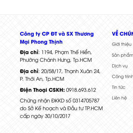
Cửa gỗ công nghiệp HDF Veneer 3A cam xe
Công ty CP ĐT và SX Thương
VỀ CHÚ
Mại Phong Thịnh
Giới thiệu
Địa chỉ
: 1194, Phạm Thế Hiển,
Sản phẩ
Phường Chánh Hưng, Tp.HCM
Dịch vụ
Địa chỉ
: 20/58/17, Thạnh Xuân 24,
Công trìn
P. Thới An, Tp.HCM
Tin tức
Điện Thoại CSKH:
0918.693.612
Liên hệ
Chứng nhận ĐKKD số 0314705787
do Sở Kế hoạch và Đầu tư TP.HCM
cấp ngày 30/10/2017