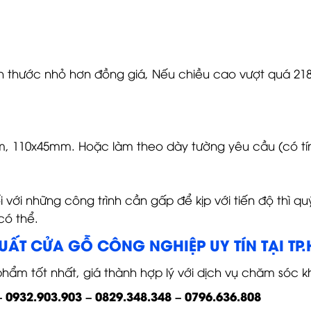
thước nhỏ hơn đồng giá, Nếu chiều cao vượt quá 2180
m, 110x45mm. Hoặc làm theo dày tường yêu cầu (có tí
ối với những công trình cần gấp để kịp với tiến độ thì q
có thể.
XUẤT CỬA GỖ CÔNG NGHIỆP UY TÍN TẠI TP
ẩm tốt nhất, giá thành hợp lý với dịch vụ chăm sóc k
– 0932.903.903 – 0829.348.348 – 0796.636.808