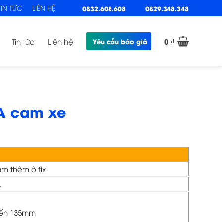
TIN TỨC
LIÊN HỆ
0832.608.608
0829.348.348
0
₫
Tin tức
Liên hệ
Yêu cầu báo giá
A cam xe
m thêm ô fix
.
đến 135mm