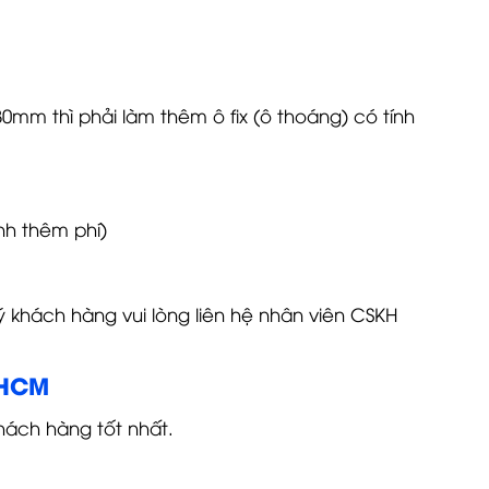
mm thì phải làm thêm ô fix (ô thoáng) có tính
nh thêm phí)
uý khách hàng vui lòng liên hệ nhân viên CSKH
.HCM
hách hàng tốt nhất.