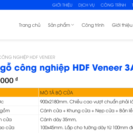
GIỚI THIỆU
DỊCH VỤ
CÔNG TRÌNH
Trang chủ
Sản phẩm
Công trình
Giới thiệu
ÔNG NGHIỆP HDF VENEER
gỗ công nghiệp HDF Veneer 3
,000
₫
MÔ TẢ BỘ CỬA
ớc
900x2180mm. Chiều cao vượt chuẩn phải là
 gồm
Cánh cửa + Khung cửa + Nẹp cửa + Bản lề
h cửa
Cánh dày 35mm,
ao cửa
100x45mm. Lắp cho tường dày từ 100mm 