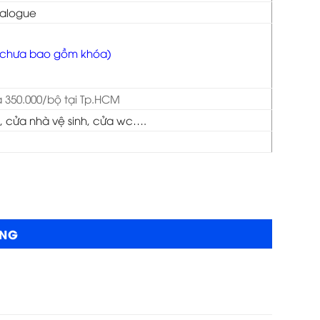
talogue
 chưa bao gồm khóa)
à 350.000/bộ tại Tp.HCM
 cửa nhà vệ sinh, cửa wc….
ÀNG