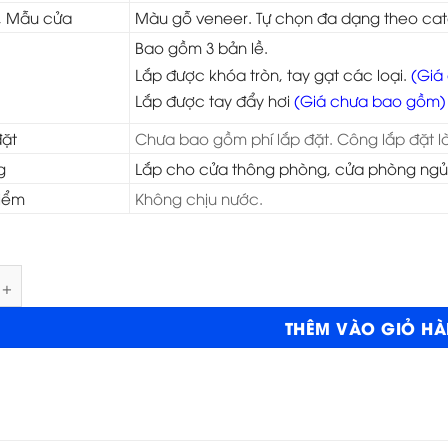
, Mẫu cửa
Màu gỗ veneer. Tự chọn đa dạng theo ca
Bao gồm 3 bản lề.
Lắp được khóa tròn, tay gạt các loại.
(Giá
Lắp được tay đẩy hơi
(Giá chưa bao gồm)
đặt
Chưa bao gồm phí lắp đặt. Công lắp đặt l
g
Lắp cho cửa thông phòng, cửa phòng ngủ,
iểm
Không chịu nước.
ông nghiệp HDF Veneer 3A cam xe số lượng
THÊM VÀO GIỎ H