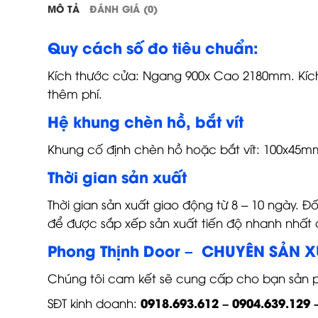
MÔ TẢ
ĐÁNH GIÁ (0)
Quy cách số đo tiêu chuẩn:
Kích thước cửa: Ngang 900x Cao 2180mm. Kích 
thêm phí.
Hệ khung chèn hồ, bắt vít
Khung cố định chèn hồ hoặc bắt vít: 100x45m
Thời gian sản xuất
Thời gian sản xuất giao động từ 8 – 10 ngày. Đ
để được sắp xếp sản xuất tiến độ nhanh nhất 
Phong Thịnh Door – CHUYÊN SẢN 
Chúng tôi cam kết sẽ cung cấp cho bạn sản ph
0918.693.612 – 0904.639.129 
SĐT kinh doanh: