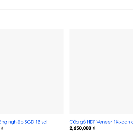
ng nghiệp SGD 1B soi
Cửa gỗ HDF Veneer 1K-xoan 
0
₫
2,650,000
₫