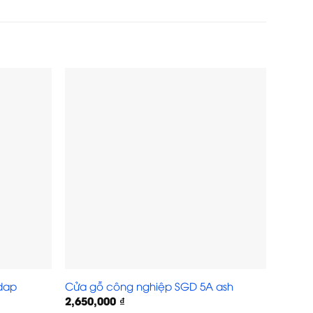
Cửa g
dap
Cửa gỗ công nghiệp SGD 5A ash
xoan 
2,650,000
₫
2,650