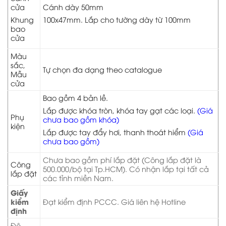
cửa
Cánh dày 50mm
Khung
100x47mm. Lắp cho tường dày từ 100mm
bao
cửa
Màu
sắc,
Tự chọn đa dạng theo catalogue
Mẫu
cửa
Bao gồm 4 bản lề.
Lắp được khóa tròn, khóa tay gạt các loại.
(Giá
Phụ
chưa bao gồm khóa)
kiện
Lắp được tay đẩy hơi, thanh thoát hiểm
(Giá
chưa bao gồm)
Chưa bao gồm phí lắp đặt (Công lắp đặt là
Công
500.000/bộ tại Tp.HCM). Có nhận lắp tại tất cả
lắp đặt
các tỉnh miền Nam.
Giấy
kiểm
Đạt kiểm định PCCC. Giá liên hệ Hotline
định
Độ