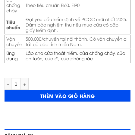
chống
Theo tiêu chuẩn EI60, EI90
cháy
Đạt yêu cầu kiểm định về PCCC mới nhất 2025.
Tiêu
Đảm bảo nghiệm thu nếu mua cửa có cấp
chuẩn
giấy kiểm định.
Vận
500.000/chuyến tại nội thành. Có vận chuyển đi
chuyển
tất cả các tỉnh miền Nam.
Ứng
Lắp cho cửa thoát hiểm, cửa chống cháy, cửa
dụng
an toàn, cửa đi, cửa phòng rác…
Cửa thép chống cháy 2P1G2 số lượng
THÊM VÀO GIỎ HÀNG
ĐÁNH GIÁ (0)