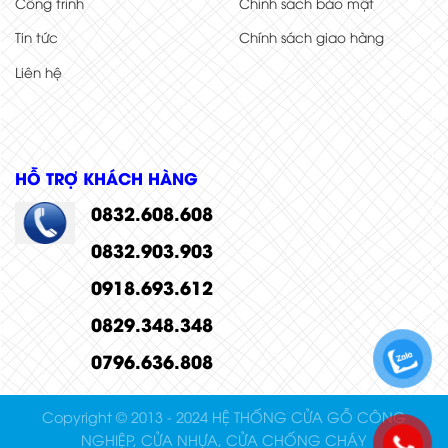
Công trình
Chính sách bảo mật
Tin tức
Chính sách giao hàng
Liên hệ
HỖ TRỢ KHÁCH HÀNG
0832.608.608
0832.903.903
0918.693.612
0829.348.348
0796.636.808
Copyright © 2013 - 2024 HỆ THỐNG CỬA GỖ CÔNG
NGHIỆP, CỬA NHỰA, CỬA CHỐNG CHÁY