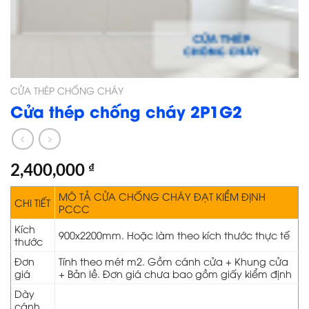
CỬA THÉP CHỐNG CHÁY
Cửa thép chống cháy 2P1G2
2,400,000
₫
MÔ TẢ CỬA CHỐNG CHÁY ĐẠT KIỂM ĐỊNH
CHI TIẾT
PCCC
Kích
900x2200mm. Hoặc làm theo kích thước thực tế
thước
Đơn
Tính theo mét m2. Gồm cánh cửa + Khung cửa
giá
+ Bản lề. Đơn giá chưa bao gồm giấy kiểm định
Dày
cánh