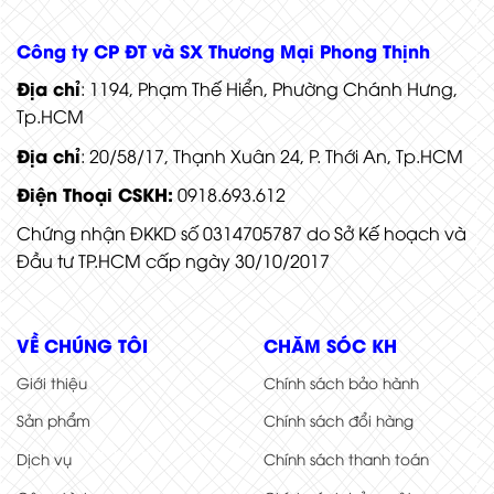
Công ty CP ĐT và SX Thương Mại Phong Thịnh
Địa chỉ
: 1194, Phạm Thế Hiển, Phường Chánh Hưng,
Tp.HCM
Địa chỉ
: 20/58/17, Thạnh Xuân 24, P. Thới An, Tp.HCM
Điện Thoại CSKH:
0918.693.612
Chứng nhận ĐKKD số 0314705787 do Sở Kế hoạch và
Đầu tư TP.HCM cấp ngày 30/10/2017
VỀ CHÚNG TÔI
CHĂM SÓC KH
Giới thiệu
Chính sách bảo hành
Sản phẩm
Chính sách đổi hàng
Dịch vụ
Chính sách thanh toán