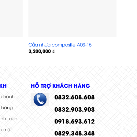
Cửa nhựa composite A03-15
Cửa n
3,200,000
₫
3,200
KH
HỖ TRỢ KHÁCH HÀNG
0832.608.608
o hành
i hàng
0832.903.903
anh toán
0918.693.612
o mật
0829.348.348