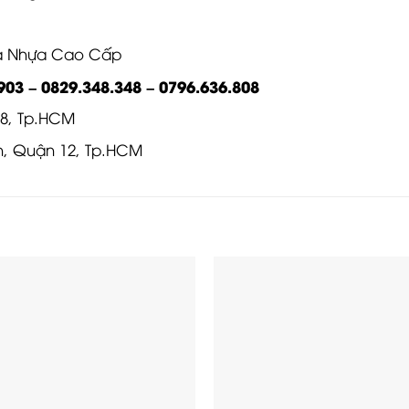
ửa Nhựa Cao Cấp
903 – 0829.348.348 – 0796.636.808
 8, Tp.HCM
ân, Quận 12, Tp.HCM