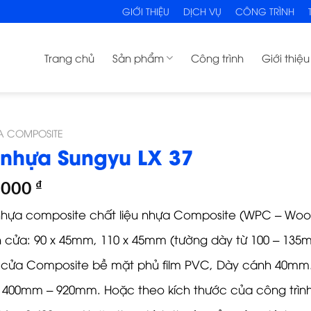
GIỚI THIỆU
DỊCH VỤ
CÔNG TRÌNH
Trang chủ
Sản phẩm
Công trình
Giới thiệu
A COMPOSITE
nhựa Sungyu LX 37
,000
₫
hựa composite chất liệu nhựa Composite (WPC – Wood
 cửa: 90 x 45mm, 110 x 45mm (tường dày từ 100 – 13
cửa Composite bề mặt phủ film PVC, Dày cánh 40mm
 400mm – 920mm. Hoặc theo kích thước của công trình