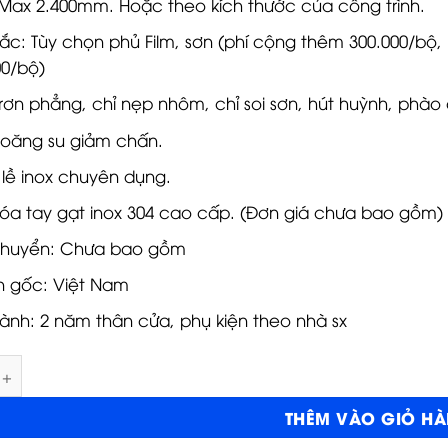
Max 2.400mm. Hoặc theo kích thước của công trình.
ắc: Tùy chọn phủ Film, sơn (phí cộng thêm 300.000/bộ
00/bộ)
rơn phẳng, chỉ nẹp nhôm, chỉ soi sơn, hút huỳnh, phào
oăng su giảm chấn.
 lề inox chuyên dụng.
hóa tay gạt inox 304 cao cấp. (Đơn giá chưa bao gồm)
huyển: Chưa bao gồm
 gốc: Việt Nam
ành: 2 năm thân cửa, phụ kiện theo nhà sx
 Sungyu LX 37 số lượng
THÊM VÀO GIỎ H