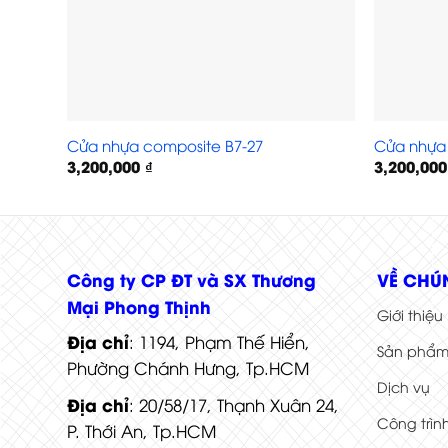
Cửa nhựa composite B7-27
Cửa nhựa 
3,200,000
₫
3,200,00
Cửa nhựa Sungyu LX 37
Công ty CP ĐT và SX Thương
VỀ CHÚ
Mại Phong Thịnh
Giới thiệu
Địa chỉ
: 1194, Phạm Thế Hiển,
Sản phẩ
Phường Chánh Hưng, Tp.HCM
Dịch vụ
Địa chỉ
: 20/58/17, Thạnh Xuân 24,
Công trìn
P. Thới An, Tp.HCM