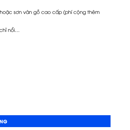
, hoặc sơn vân gỗ cao cấp (phí cộng thêm
 chỉ nổi…
ÀNG