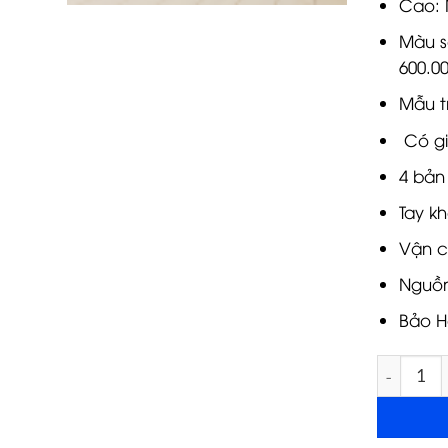
Cao: 
Màu s
600.0
Mẫu t
Có gi
4 bản
Tay k
Vận c
Nguồn
Bảo H
Cửa nhựa