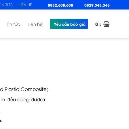
TIN TỨC
LIÊN HỆ
0832.608.608
0829.348.348
0
₫
Tin tức
Liên hệ
Yêu cầu báo giá
 Plastic Composite).
5mm đều dùng được)
.
.