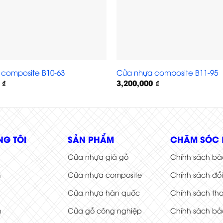
composite B10-63
Cửa nhựa composite B11-95
0
₫
3,200,000
₫
NG TÔI
SẢN PHẨM
CHĂM SÓC 
Cửa nhựa giả gỗ
Chính sách bả
m
Cửa nhựa composite
Chính sách đổ
Cửa nhựa hàn quốc
Chính sách th
h
Cửa gỗ công nghiệp
Chính sách bả