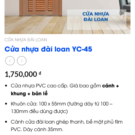
CỬA NHỰA ĐÀI LOAN
Cửa nhựa đài loan YC-45
1,750,000
₫
cánh +
Cửa nhựa PVC cao cấp. Giá bao gồm
khung + bản lề
Khuôn cửa: 100 x 55mm (tường dày từ 100 –
130mm đều dùng được)
Cánh cửa đài loan ghép thanh, bề mặt phủ film
PVC. Dày cánh 35mm.