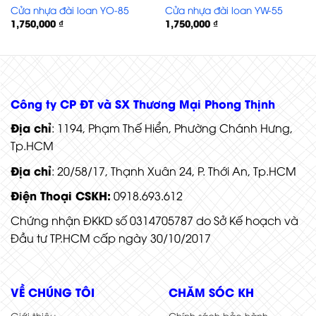
Cửa nhựa đài loan YO-85
Cửa nhựa đài loan YW-55
1,750,000
₫
1,750,000
₫
Cửa nhựa đài loan YC-45
Công ty CP ĐT và SX Thương Mại Phong Thịnh
Địa chỉ
: 1194, Phạm Thế Hiển, Phường Chánh Hưng,
Tp.HCM
Địa chỉ
: 20/58/17, Thạnh Xuân 24, P. Thới An, Tp.HCM
Điện Thoại CSKH:
0918.693.612
Chứng nhận ĐKKD số 0314705787 do Sở Kế hoạch và
Đầu tư TP.HCM cấp ngày 30/10/2017
VỀ CHÚNG TÔI
CHĂM SÓC KH
Giới thiệu
Chính sách bảo hành