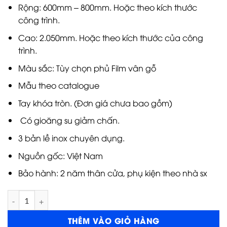
Rộng: 600mm – 800mm. Hoặc theo kích thước
công trình.
Cao: 2.050mm. Hoặc theo kích thước của công
trình.
Màu sắc: Tùy chọn phủ Film vân gỗ
Mẫu theo catalogue
Tay khóa tròn. (Đơn giá chưa bao gồm)
Có gioăng su giảm chấn.
3 bản lề inox chuyên dụng.
Nguồn gốc: Việt Nam
Bảo hành: 2 năm thân cửa, phụ kiện theo nhà sx
Cửa nhựa đài loan YC-45 số lượng
THÊM VÀO GIỎ HÀNG