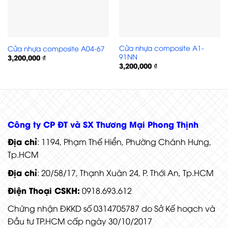
Cửa nhựa composite A1-
Cửa nhựa composite A04-67
91NN
3,200,000
₫
3,200,000
₫
Cửa nhựa composite P1R4a
Công ty CP ĐT và SX Thương Mại Phong Thịnh
Địa chỉ
: 1194, Phạm Thế Hiển, Phường Chánh Hưng,
Tp.HCM
Địa chỉ
: 20/58/17, Thạnh Xuân 24, P. Thới An, Tp.HCM
Điện Thoại CSKH:
0918.693.612
Chứng nhận ĐKKD số 0314705787 do Sở Kế hoạch và
Đầu tư TP.HCM cấp ngày 30/10/2017