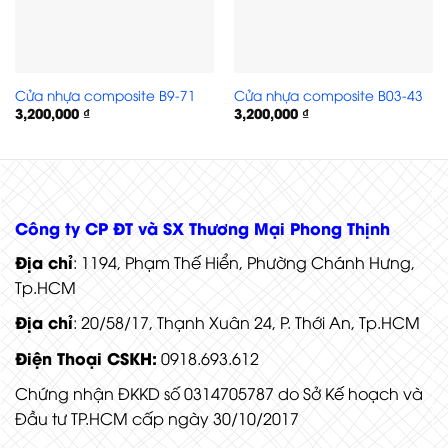
Cửa nhựa composite B9-71
Cửa nhựa composite B03-43
3,200,000
₫
3,200,000
₫
Cửa nhựa Composite 3PN
Công ty CP ĐT và SX Thương Mại Phong Thịnh
Địa chỉ
: 1194, Phạm Thế Hiển, Phường Chánh Hưng,
Tp.HCM
Địa chỉ
: 20/58/17, Thạnh Xuân 24, P. Thới An, Tp.HCM
Điện Thoại CSKH:
0918.693.612
Chứng nhận ĐKKD số 0314705787 do Sở Kế hoạch và
Đầu tư TP.HCM cấp ngày 30/10/2017