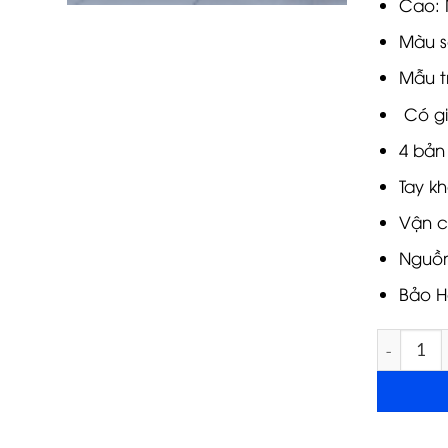
Cao: 
Màu s
Mẫu t
Có gi
4 bản
Tay k
Vận c
Nguồn
Bảo H
Cửa nhựa