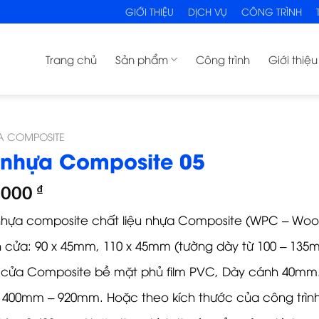
GIỚI THIỆU
DỊCH VỤ
CÔNG TRÌNH
Trang chủ
Sản phẩm
Công trình
Giới thiệu
A COMPOSITE
nhựa Composite 05
,000
₫
hựa composite chất liệu nhựa Composite (WPC – Wood
 cửa: 90 x 45mm, 110 x 45mm (tường dày từ 100 – 13
cửa Composite bề mặt phủ film PVC, Dày cánh 40mm
 400mm – 920mm. Hoặc theo kích thước của công trình