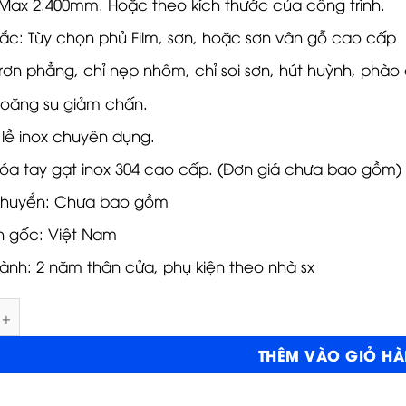
Max 2.400mm. Hoặc theo kích thước của công trình.
ắc: Tùy chọn phủ Film, sơn, hoặc sơn vân gỗ cao cấp
rơn phẳng, chỉ nẹp nhôm, chỉ soi sơn, hút huỳnh, phào
oăng su giảm chấn.
 lề inox chuyên dụng.
hóa tay gạt inox 304 cao cấp. (Đơn giá chưa bao gồm)
huyển: Chưa bao gồm
 gốc: Việt Nam
ành: 2 năm thân cửa, phụ kiện theo nhà sx
 Composite 05 số lượng
THÊM VÀO GIỎ H