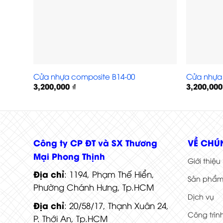
Cửa nhựa composite B14-00
Cửa nhựa 
3,200,000
₫
3,200,00
Cửa nhựa Composite 05
Công ty CP ĐT và SX Thương
VỀ CHÚ
Mại Phong Thịnh
Giới thiệu
Địa chỉ
: 1194, Phạm Thế Hiển,
Sản phẩ
Phường Chánh Hưng, Tp.HCM
Dịch vụ
Địa chỉ
: 20/58/17, Thạnh Xuân 24,
Công trìn
P. Thới An, Tp.HCM