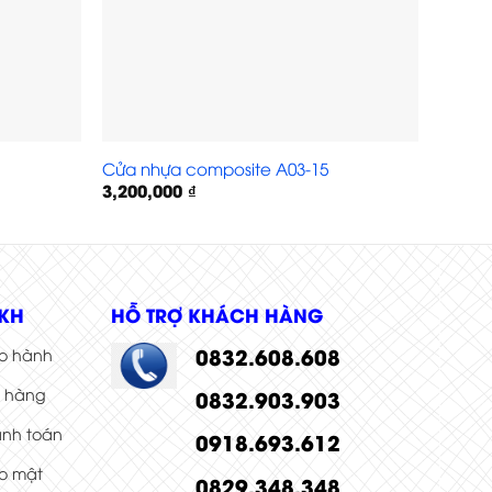
Cửa nhựa composite A03-15
Cửa n
3,200,000
₫
3,200
KH
HỖ TRỢ KHÁCH HÀNG
0832.608.608
o hành
i hàng
0832.903.903
anh toán
0918.693.612
o mật
0829.348.348