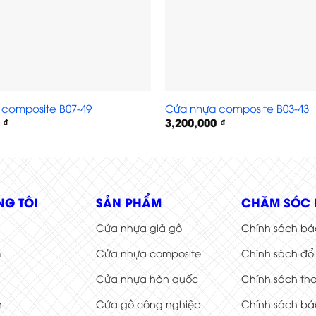
composite B07-49
Cửa nhựa composite B03-43
0
₫
3,200,000
₫
NG TÔI
SẢN PHẨM
CHĂM SÓC 
Cửa nhựa giả gỗ
Chính sách bả
m
Cửa nhựa composite
Chính sách đổ
Cửa nhựa hàn quốc
Chính sách th
h
Cửa gỗ công nghiệp
Chính sách bả