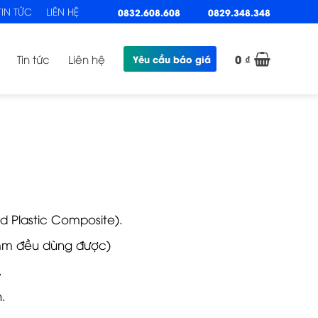
TIN TỨC
LIÊN HỆ
0832.608.608
0829.348.348
0
₫
Tin tức
Liên hệ
Yêu cầu báo giá
 Plastic Composite).
5mm đều dùng được)
.
.