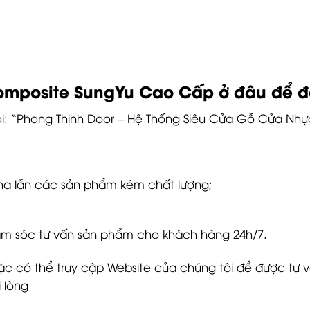
posite SungYu Cao Cấp ở đâu để đảm
ôi: “Phong Thịnh Door – Hệ Thống Siêu Cửa Gỗ Cửa Nh
ha lẫn các sản phẩm kém chất lượng;
chăm sóc tư vấn sản phẩm cho khách hàng 24h/7.
ặc có thể truy cập Website của chúng tôi để được tư vấ
 lòng