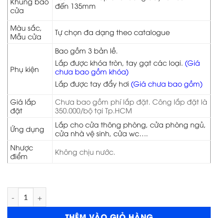
Khung bao
đến 135mm
cửa
Màu sắc,
Tự chọn đa dạng theo catalogue
Mẫu cửa
Bao gồm 3 bản lề.
Lắp được khóa tròn, tay gạt các loại.
(Giá
Phụ kiện
chưa bao gồm khóa)
Lắp được tay đẩy hơi
(Giá chưa bao gồm)
Giá lắp
Chưa bao gồm phí lắp đặt. Công lắp đặt là
đặt
350.000/bộ tại Tp.HCM
Lắp cho cửa thông phòng, cửa phòng ngủ,
Ứng dụng
cửa nhà vệ sinh, cửa wc….
Nhược
Không chịu nước.
điểm
Cửa gỗ HDF Veneer 6B sapele số lượng
THÊM VÀO GIỎ HÀNG