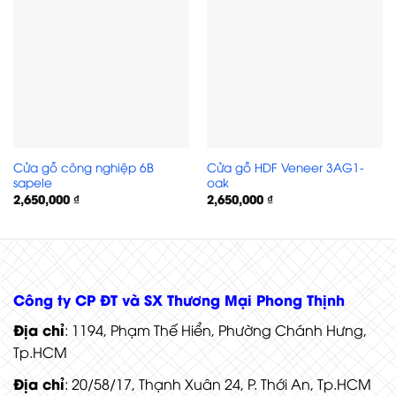
Cửa gỗ công nghiệp 6B
Cửa gỗ HDF Veneer 3AG1-
sapele
oak
2,650,000
₫
2,650,000
₫
Cửa gỗ HDF Veneer 6B sapele
Công ty CP ĐT và SX Thương Mại Phong Thịnh
Địa chỉ
: 1194, Phạm Thế Hiển, Phường Chánh Hưng,
Tp.HCM
Địa chỉ
: 20/58/17, Thạnh Xuân 24, P. Thới An, Tp.HCM