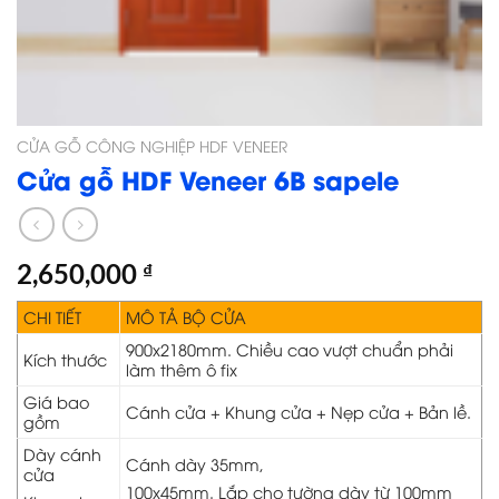
CỬA GỖ CÔNG NGHIỆP HDF VENEER
Cửa gỗ HDF Veneer 6B sapele
2,650,000
₫
CHI TIẾT
MÔ TẢ BỘ CỬA
900x2180mm. Chiều cao vượt chuẩn phải
Kích thước
làm thêm ô fix
Giá bao
Cánh cửa + Khung cửa + Nẹp cửa + Bản lề.
gồm
Dày cánh
Cánh dày 35mm,
cửa
100x45mm. Lắp cho tường dày từ 100mm