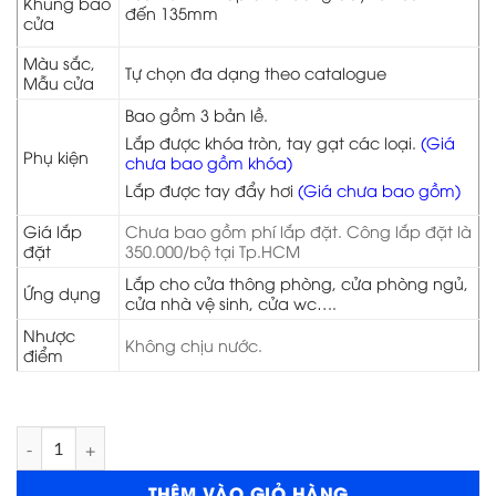
Khung bao
đến 135mm
cửa
Màu sắc,
Tự chọn đa dạng theo catalogue
Mẫu cửa
Bao gồm 3 bản lề.
Lắp được khóa tròn, tay gạt các loại.
(Giá
Phụ kiện
chưa bao gồm khóa)
Lắp được tay đẩy hơi
(Giá chưa bao gồm)
Giá lắp
Chưa bao gồm phí lắp đặt. Công lắp đặt là
đặt
350.000/bộ tại Tp.HCM
Lắp cho cửa thông phòng, cửa phòng ngủ,
Ứng dụng
cửa nhà vệ sinh, cửa wc….
Nhược
Không chịu nước.
điểm
Cửa gỗ HDF Veneer 6A Cam xe số lượng
THÊM VÀO GIỎ HÀNG