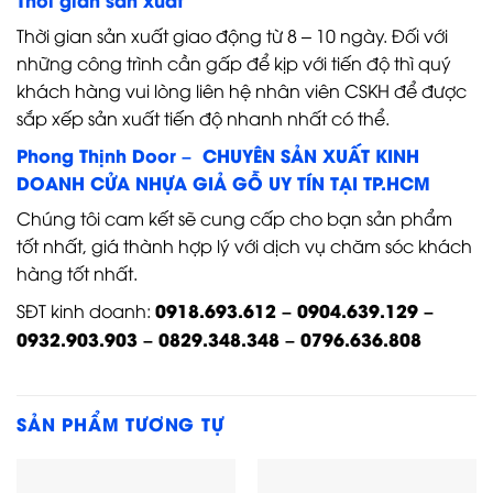
Thời gian sản xuất giao động từ 8 – 10 ngày. Đối với
những công trình cần gấp để kịp với tiến độ thì quý
khách hàng vui lòng liên hệ nhân viên CSKH để được
sắp xếp sản xuất tiến độ nhanh nhất có thể.
Phong Thịnh Door – CHUYÊN SẢN XUẤT KINH
DOANH CỬA NHỰA GIẢ GỖ UY TÍN TẠI TP.HCM
Chúng tôi cam kết sẽ cung cấp cho bạn sản phẩm
tốt nhất, giá thành hợp lý với dịch vụ chăm sóc khách
hàng tốt nhất.
0918.693.612 – 0904.639.129 –
SĐT kinh doanh:
0932.903.903 – 0829.348.348 – 0796.636.808
SẢN PHẨM TƯƠNG TỰ