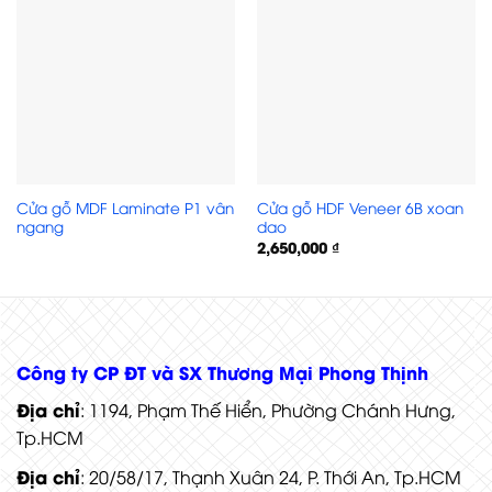
Cửa gỗ MDF Laminate P1 vân
Cửa gỗ HDF Veneer 6B xoan
ngang
dao
2,650,000
₫
Cửa gỗ HDF Veneer 6A Cam xe
Công ty CP ĐT và SX Thương Mại Phong Thịnh
Địa chỉ
: 1194, Phạm Thế Hiển, Phường Chánh Hưng,
Tp.HCM
Địa chỉ
: 20/58/17, Thạnh Xuân 24, P. Thới An, Tp.HCM