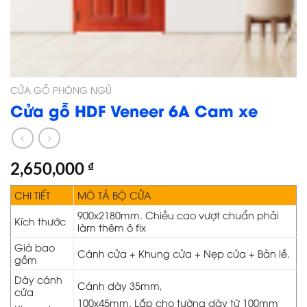
CỬA GỖ PHÒNG NGỦ
Cửa gỗ HDF Veneer 6A Cam xe
2,650,000
₫
CHI TIẾT
MÔ TẢ BỘ CỬA
900x2180mm. Chiều cao vượt chuẩn phải
Kích thước
làm thêm ô fix
Giá bao
Cánh cửa + Khung cửa + Nẹp cửa + Bản lề.
gồm
Dày cánh
Cánh dày 35mm,
cửa
100x45mm. Lắp cho tường dày từ 100mm