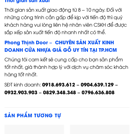
Thời gian sản xuất giao động từ 8 – 10 ngày. Đối với
những công trình cần gấp để kịp với tiến độ thì quý
khách hàng vui lòng liên hệ nhân viên CSKH để được
sắp xếp sản xuất tiến độ nhanh nhất có thể.
Phong Thịnh Door – CHUYÊN SẢN XUẤT KINH
DOANH CỬA NHỰA GIẢ GỖ UY TÍN TẠI TP.HCM
Chúng tôi cam kết sẽ cung cấp cho bạn sản phẩm
tốt nhất, giá thành hợp lý với dịch vụ chăm sóc khách
hàng tốt nhất.
0918.693.612 – 0904.639.129 –
SĐT kinh doanh:
0932.903.903 – 0829.348.348 – 0796.636.808
SẢN PHẨM TƯƠNG TỰ