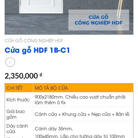
CỬA GỖ CÔNG NGHIỆP HDF
Cửa gỗ HDF 1B-C1
2,350,000
₫
CHI TIẾT
MÔ TẢ BỘ CỬA
900x2180mm. Chiều cao vượt chuẩn phải
Kích thước
làm thêm ô fix
Giá bao
Cánh cửa + Khung cửa + Nẹp cửa + Bản lề.
gồm
Dày cánh
Cánh dày 35mm,
cửa
100x45mm. Lắp cho tường dày từ 100mm