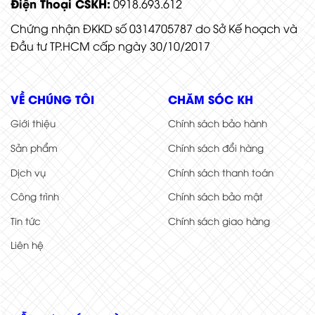
Điện Thoại CSKH:
0918.693.612
Chứng nhận ĐKKD số 0314705787 do Sở Kế hoạch và
Đầu tư TP.HCM cấp ngày 30/10/2017
VỀ CHÚNG TÔI
CHĂM SÓC KH
Giới thiệu
Chính sách bảo hành
Sản phẩm
Chính sách đổi hàng
Dịch vụ
Chính sách thanh toán
Công trình
Chính sách bảo mật
Tin tức
Chính sách giao hàng
Liên hệ