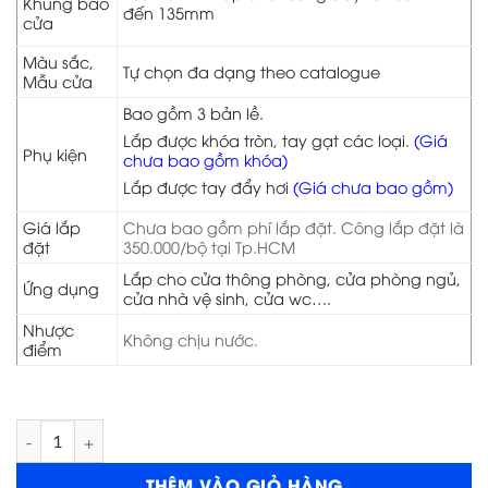
Khung bao
đến 135mm
cửa
Màu sắc,
Tự chọn đa dạng theo catalogue
Mẫu cửa
Bao gồm 3 bản lề.
Lắp được khóa tròn, tay gạt các loại.
(Giá
Phụ kiện
chưa bao gồm khóa)
Lắp được tay đẩy hơi
(Giá chưa bao gồm)
Giá lắp
Chưa bao gồm phí lắp đặt. Công lắp đặt là
đặt
350.000/bộ tại Tp.HCM
Lắp cho cửa thông phòng, cửa phòng ngủ,
Ứng dụng
cửa nhà vệ sinh, cửa wc….
Nhược
Không chịu nước.
điểm
Cửa gỗ HDF 1B-C1 số lượng
THÊM VÀO GIỎ HÀNG