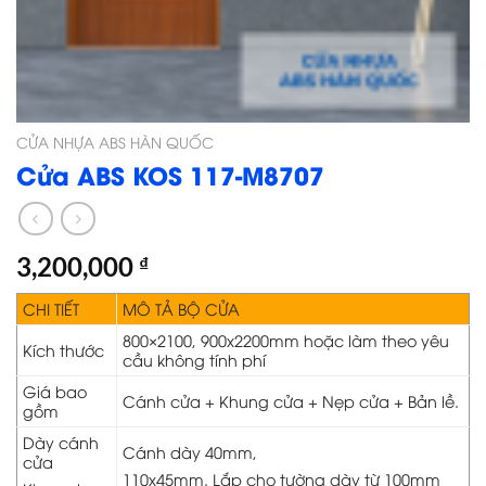
CỬA NHỰA ABS HÀN QUỐC
Cửa ABS KOS 117-M8707
3,200,000
₫
CHI TIẾT
MÔ TẢ BỘ CỬA
800×2100, 900x2200mm hoặc làm theo yêu
Kích thước
cầu không tính phí
Giá bao
Cánh cửa + Khung cửa + Nẹp cửa + Bản lề.
gồm
Dày cánh
Cánh dày 40mm,
cửa
110x45mm. Lắp cho tường dày từ 100mm