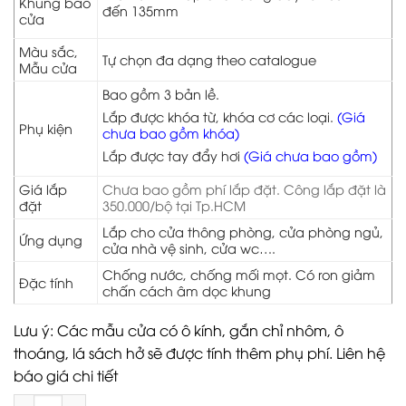
Khung bao
đến 135mm
cửa
Màu sắc,
Tự chọn đa dạng theo catalogue
Mẫu cửa
Bao gồm 3 bản lề.
Lắp được khóa từ, khóa cơ các loại.
(Giá
Phụ kiện
chưa bao gồm khóa)
Lắp được tay đẩy hơi
(Giá chưa bao gồm)
Giá lắp
Chưa bao gồm phí lắp đặt. Công lắp đặt là
đặt
350.000/bộ tại Tp.HCM
Lắp cho cửa thông phòng, cửa phòng ngủ,
Ứng dụng
cửa nhà vệ sinh, cửa wc….
Chống nước, chống mối mọt. Có ron giảm
Đặc tính
chấn cách âm dọc khung
Lưu ý: Các mẫu cửa có ô kính, gắn chỉ nhôm, ô
thoáng, lá sách hở sẽ được tính thêm phụ phí. Liên hệ
báo giá chi tiết
Cửa ABS KOS 117-M8707 số lượng