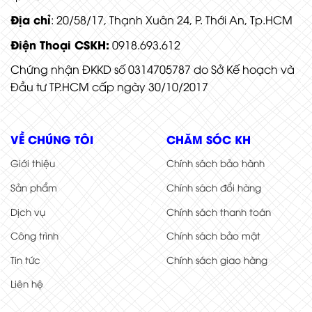
Địa chỉ
: 20/58/17, Thạnh Xuân 24, P. Thới An, Tp.HCM
Điện Thoại CSKH:
0918.693.612
Chứng nhận ĐKKD số 0314705787 do Sở Kế hoạch và
Đầu tư TP.HCM cấp ngày 30/10/2017
VỀ CHÚNG TÔI
CHĂM SÓC KH
Giới thiệu
Chính sách bảo hành
Sản phẩm
Chính sách đổi hàng
Dịch vụ
Chính sách thanh toán
Công trình
Chính sách bảo mật
Tin tức
Chính sách giao hàng
Liên hệ