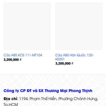
Cửa ABS Hàn Quốc 120-
Cửa ABS KOS 111-MT104
K0201
3,200,000
₫
3,200,000
₫
Cửa ABS KOS 117-M8707
Công ty CP ĐT và SX Thương Mại Phong Thịnh
Địa chỉ
: 1194, Phạm Thế Hiển, Phường Chánh Hưng,
Tp.HCM