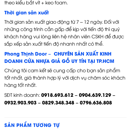
theo kiểu bắt vít + keo foam.
Thời gian sản xuất
Thời gian sản xuất giao động từ 7 – 12 ngày. Đối với
những công trình cần gấp để kịp với tiến độ thì quý
khách hàng vui lòng liên hệ nhân viên CSKH để được
sắp xếp sản xuất tiến độ nhanh nhất có thể.
Phong Thịnh Door – CHUYÊN SẢN XUẤT KINH
DOANH CỬA NHỰA GIẢ GỖ UY TÍN TẠI TP.HCM
Chúng tôi cam kết sẽ cung cấp cho bạn sản phẩm
tốt nhất, giá thành hợp lý với dịch vụ chăm sóc khách
hàng tốt nhất.
0918.693.612 – 0904.639.129 –
SĐT kinh doanh:
0932.903.903 – 0829.348.348 – 0796.636.808
SẢN PHẨM TƯƠNG TỰ